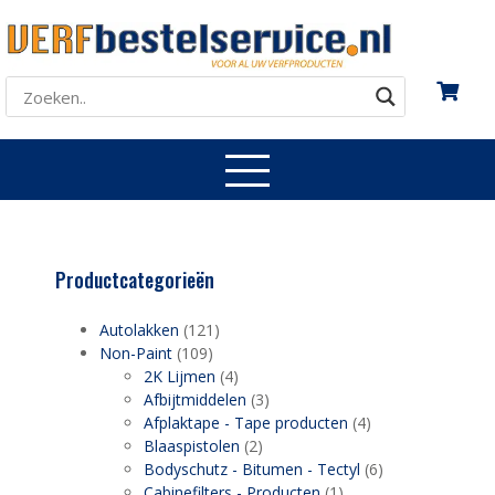
Productcategorieën
Autolakken
(121)
Non-Paint
(109)
2K Lijmen
(4)
Afbijtmiddelen
(3)
Afplaktape - Tape producten
(4)
Blaaspistolen
(2)
Bodyschutz - Bitumen - Tectyl
(6)
Cabinefilters - Producten
(1)