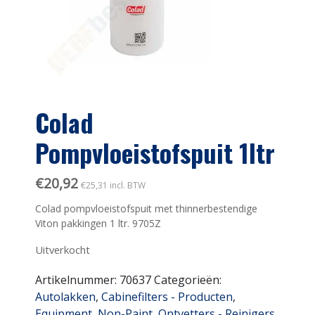
Colad
Pompvloeistofspuit 1ltr
€
20,92
€
25,31
incl. BTW
Colad pompvloeistofspuit met thinnerbestendige
Viton pakkingen 1 ltr. 9705Z
Uitverkocht
Artikelnummer:
70637
Categorieën:
Autolakken
,
Cabinefilters - Producten
,
Equipment
,
Non-Paint
,
Ontvetters - Reinigers
,