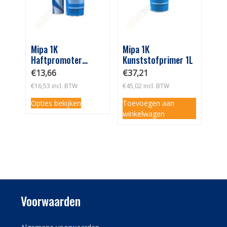
Mipa 1K
Mipa 1K
Haftpromoter
Kunststofprimer 1L
Hechtprimer
€
13,66
€
37,21
Transparant 1L
€
16,53
incl. BTW
€
45,02
incl. BTW
400ML
Opties bekijken
Toevoegen aan
winkelwagen
Voorwaarden