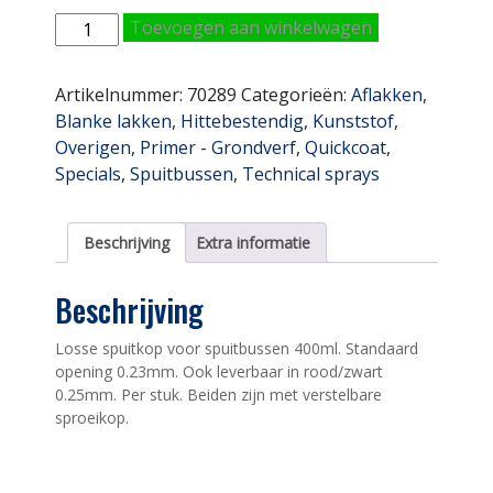
Sproeikop
Toevoegen aan winkelwagen
Spuitbus
aantal
Artikelnummer:
70289
Categorieën:
Aflakken
,
Blanke lakken
,
Hittebestendig
,
Kunststof
,
Overigen
,
Primer - Grondverf
,
Quickcoat
,
Specials
,
Spuitbussen
,
Technical sprays
Beschrijving
Extra informatie
Beschrijving
Losse spuitkop voor spuitbussen 400ml. Standaard
opening 0.23mm. Ook leverbaar in rood/zwart
0.25mm. Per stuk. Beiden zijn met verstelbare
sproeikop.