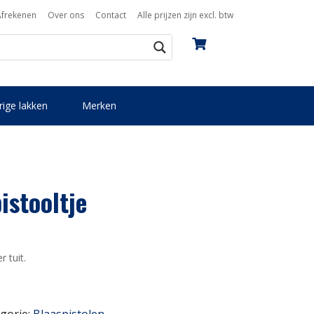
Afrekenen
Over ons
Contact
Alle prijzen zijn excl. btw
ige lakken
Merken
istooltje
 tuit.