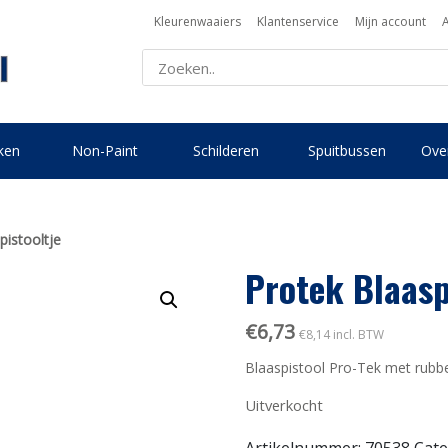
Kleurenwaaiers
Klantenservice
Mijn account
ken
Non-Paint
Schilderen
Spuitbussen
Over
pistooltje
Protek Blaasp
€
6,73
€
8,14
incl. BTW
Blaaspistool Pro-Tek met rubber
Uitverkocht