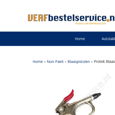
Home
Autolak
Home
»
Non-Paint
»
Blaaspistolen
»
Protek Blaas