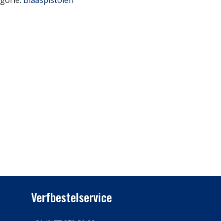
gorie:
Blaaspistolen
Verfbestelservice