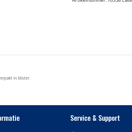
Artikelnummer:
70538
Cate
rpakt in blister.
ormatie
Service & Support