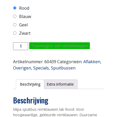
Rood
Blauw
Geel
Zwart
Mipa
Toevoegen aan winkelwagen
Spuitbus
Remklauwen
Artikelnummer:
60439
Categorieën:
Aflakken
,
Lak
Overigen
,
Specials
,
Spuitbussen
Rood
400ML
aantal
Beschrijving
Extra informatie
Beschrijving
Mipa spuitbus remklauwen lak Rood. Voor
hoogwaardige, gekleurde remklauwen. Duurzame