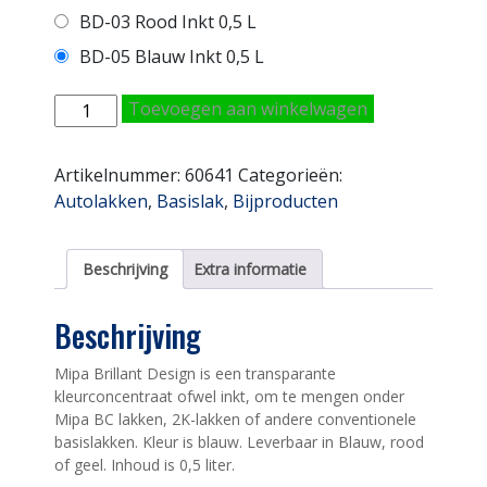
BD-03 Rood Inkt 0,5 L
BD-05 Blauw Inkt 0,5 L
Mipa
Toevoegen aan winkelwagen
Brilliant
Design
Artikelnummer:
60641
Categorieën:
Inkt
Autolakken
,
Basislak
,
Bijproducten
BD-
05
Blauw
Beschrijving
Extra informatie
0,5L
aantal
Beschrijving
Mipa Brillant Design is een transparante
kleurconcentraat ofwel inkt, om te mengen onder
Mipa BC lakken, 2K-lakken of andere conventionele
basislakken. Kleur is blauw. Leverbaar in Blauw, rood
of geel. Inhoud is 0,5 liter.