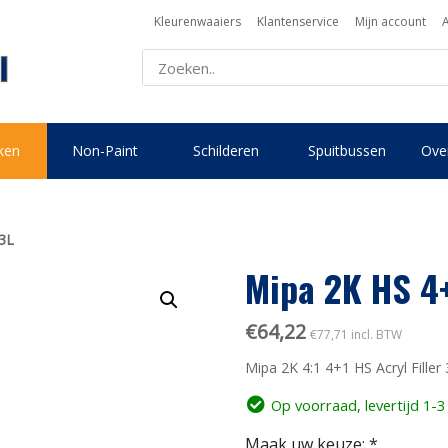
Kleurenwaaiers
Klantenservice
Mijn account
ken
Non-Paint
Schilderen
Spuitbussen
Over
 3L
Mipa 2K HS 4+
€
64,22
€
77,71
incl. BTW
Mipa 2K 4:1 4+1 HS Acryl Filler 3
Op voorraad, levertijd 1-
Maak uw keuze:
*