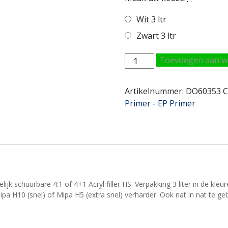
Wit 3 ltr
Zwart 3 ltr
Mipa
Toevoegen aan w
2K
HS
Artikelnummer:
DO60353
C
4+1
Primer - EP Primer
Acryl
Filler
3L
aantal
ijk schuurbare 4:1 of 4+1 Acryl filler HS. Verpakking 3 liter in de kleu
Mipa H10 (snel) of Mipa H5 (extra snel) verharder. Ook nat in nat te g