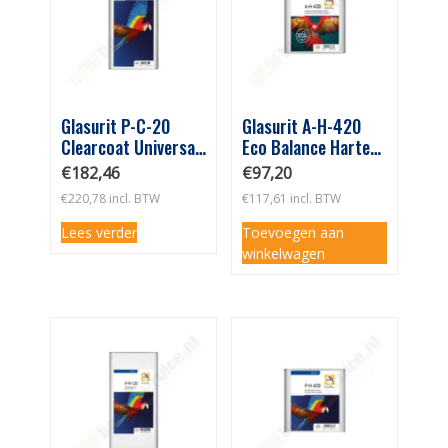
Glasurit P-C-20
Glasurit A-H-420
Clearcoat Universal
Eco Balance Harter
5L
Extra 2,5L
€
182,46
€
97,20
€
220,78
incl. BTW
€
117,61
incl. BTW
Lees verder
Toevoegen aan
winkelwagen