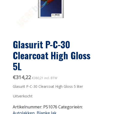
Glasurit P-C-30
Clearcoat High Gloss
5L
€
314,22
€
380,21
incl. BTW
Glasurit P-C-30 Clearcoat High Gloss 5 liter
Uitverkocht
Artikelnummer:
P51076
Categorieën:
Autolakken
,
Blanke lak