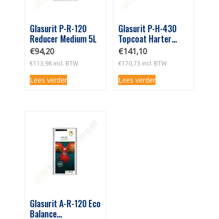
Glasurit P-R-120
Glasurit P-H-430
Reducer Medium 5L
Topcoat Harter
Medium 2,5L
€
94,20
€
141,10
€
113,98
incl. BTW
€
170,73
incl. BTW
Lees verder
Lees verder
Glasurit A-R-120 Eco
Balance