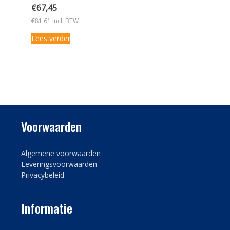
Einstellzusatz
€
67,45
Normal 5L
€
81,61
incl. BTW
Lees verder
Voorwaarden
Algemene voorwaarden
Leveringsvoorwaarden
Privacybeleid
Informatie