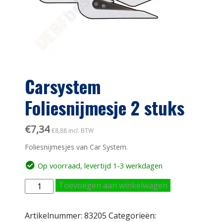
Carsystem
Foliesnijmesje 2 stuks
€
7,34
€
8,88
incl. BTW
Foliesnijmesjes van Car System.
Op voorraad, levertijd 1-3 werkdagen
Carsystem
Toevoegen aan winkelwagen
Foliesnijmesje
2
Artikelnummer:
83205
Categorieën:
stuks