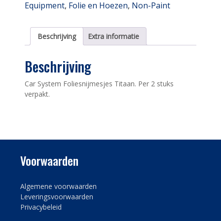
Equipment
,
Folie en Hoezen
,
Non-Paint
aantal
Beschrijving
Extra informatie
Beschrijving
Car System Foliesnijmesjes Titaan. Per 2 stuks
verpakt.
Voorwaarden
Algemene voorwaarden
Leveringsvoorwaarden
Privacybeleid