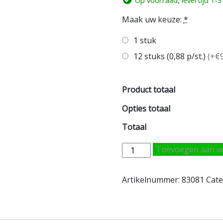
Op voorraad, levertijd 1-
Maak uw keuze:
*
1 stuk
12 stuks (0,88 p/st.)
(
+€9
Product totaal
Opties totaal
Totaal
Carcoatings
Toevoegen aan w
mixertips
2K
Artikelnummer:
83081
Cate
Lijm
50ml
aantal