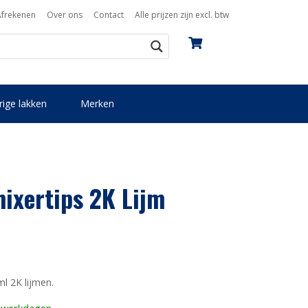
Afrekenen
Over ons
Contact
Alle prijzen zijn excl. btw
ige lakken
Merken
ixertips 2K Lijm
l 2K lijmen.