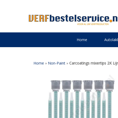
Home
Autolak
Home
»
Non-Paint
»
Carcoatings mixertips 2K Li