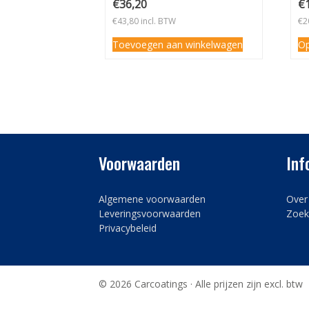
€
36,20
€
€
43,80
incl. BTW
€
2
Toevoegen aan winkelwagen
Op
Voorwaarden
Inf
Algemene voorwaarden
Over
Leveringsvoorwaarden
Zoek
Privacybeleid
© 2026 Carcoatings · Alle prijzen zijn excl. btw