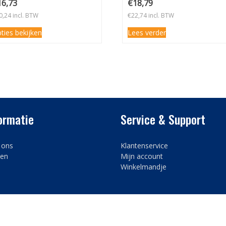
16,73
€
18,79
0,24
incl. BTW
€
22,74
incl. BTW
ties bekijken
Lees verder
ormatie
Service & Support
 ons
Klantenservice
en
Mijn account
Winkelmandje