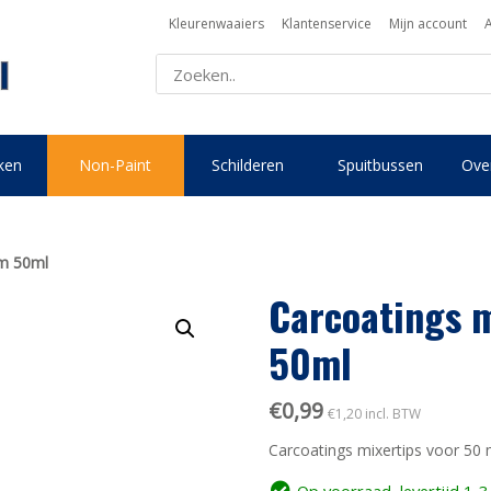
Kleurenwaaiers
Klantenservice
Mijn account
ken
Non-Paint
Schilderen
Spuitbussen
Over
jm 50ml
Carcoatings m
50ml
€
0,99
€
1,20
incl. BTW
Carcoatings mixertips voor 50 m