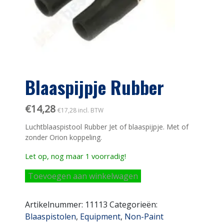
Blaaspijpje Rubber
€
14,28
€
17,28
incl. BTW
Luchtblaaspistool Rubber Jet of blaaspijpje. Met of
zonder Orion koppeling.
Let op, nog maar 1 voorradig!
Blaaspijpje
Toevoegen aan winkelwagen
Rubber
aantal
Artikelnummer:
11113
Categorieën:
Blaaspistolen
,
Equipment
,
Non-Paint