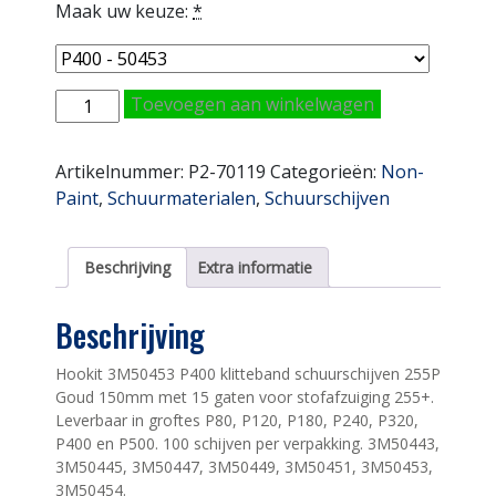
Maak uw keuze:
*
3M50453
Toevoegen aan winkelwagen
Hookit
Schijven
Artikelnummer:
P2-70119
Categorieën:
Non-
150mm
Paint
,
Schuurmaterialen
,
Schuurschijven
P400
255P
aantal
Beschrijving
Extra informatie
Beschrijving
Hookit 3M50453 P400 klitteband schuurschijven 255P
Goud 150mm met 15 gaten voor stofafzuiging 255+.
Leverbaar in groftes P80, P120, P180, P240, P320,
P400 en P500. 100 schijven per verpakking. 3M50443,
3M50445, 3M50447, 3M50449, 3M50451, 3M50453,
3M50454.