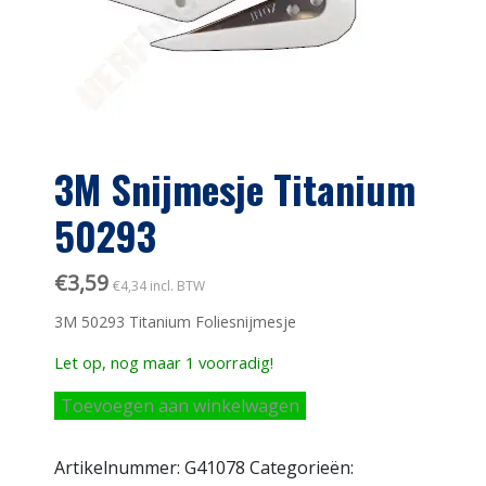
3M Snijmesje Titanium
50293
€
3,59
€
4,34
incl. BTW
3M 50293 Titanium Foliesnijmesje
Let op, nog maar 1 voorradig!
3M
Toevoegen aan winkelwagen
Snijmesje
Titanium
Artikelnummer:
G41078
Categorieën:
50293